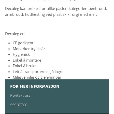
Deculeg kan brukes for ulike pasientkategorier; benbrudd,
armbrudd, hudhøsting ved plastisk kirurgi med mer.
Deculeg er:
CE godkjent
Motvirker trykksår
Hygienisk
Enkel å montere
Enkel å bruke
Lett å transportere og å lagre
Miljøvennlig og gjenvinnbar
FOR MER INFORMASJON
Kontakt oss
55987700