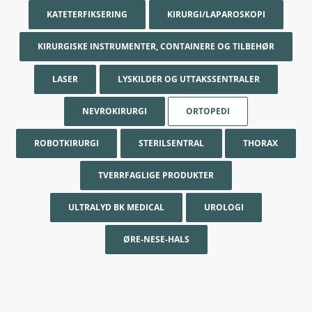
KATETERFIKSERING
KIRURGI/LAPAROSKOPI
KIRURGISKE INSTRUMENTER, CONTAINERE OG TILBEHØR
LASER
LYSKILDER OG UTTAKSSENTRALER
NEVROKIRURGI
ORTOPEDI
ROBOTKIRURGI
STERILSENTRAL
THORAX
TVERRFAGLIGE PRODUKTER
ULTRALYD BK MEDICAL
UROLOGI
ØRE-NESE-HALS