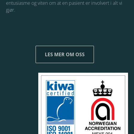
entusiasme og viten om at en pasient er involvert i alt vi
gjør.
LES MER OM OSS