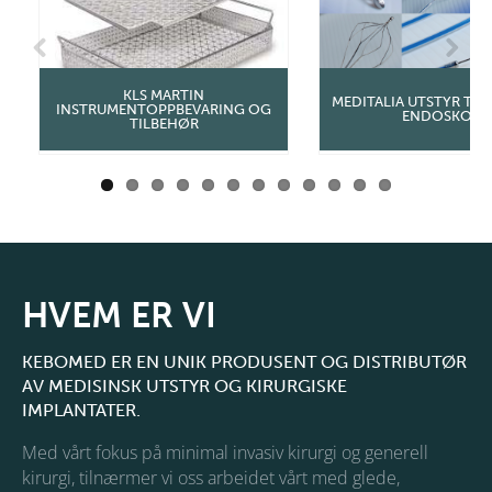
Previous
Next
KLS MARTIN
MEDITALIA UTSTYR TIL 
INSTRUMENTOPPBEVARING OG
ENDOSKOPI
TILBEHØR
HVEM ER VI
KEBOMED ER EN UNIK PRODUSENT OG DISTRIBUTØR
AV MEDISINSK UTSTYR OG KIRURGISKE
IMPLANTATER.
Med vårt fokus på minimal invasiv kirurgi og generell
kirurgi, tilnærmer vi oss arbeidet vårt med glede,